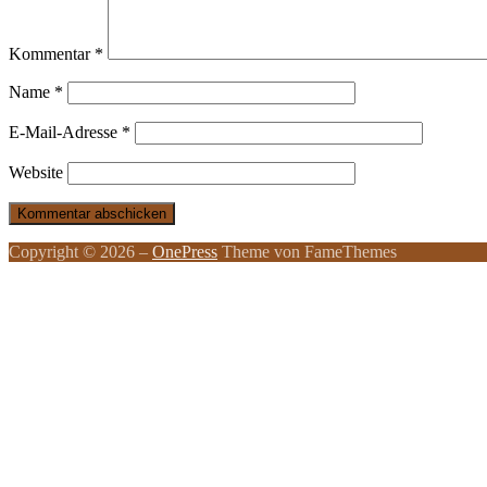
Kommentar
*
Name
*
E-Mail-Adresse
*
Website
Copyright © 2026
–
OnePress
Theme von FameThemes