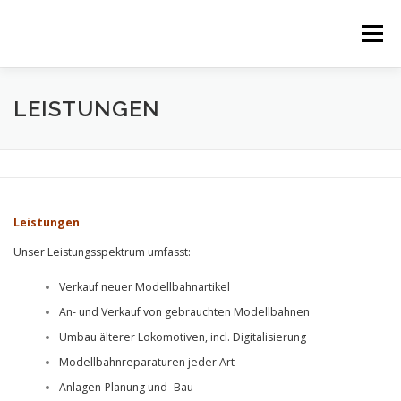
Zum
Inhalt
Menü
springen
ÜBER UNS
LEISTUNGEN
ANGEBOTE
LEISTUNGEN
STAMMKUNDEN
KONTAKT
DATENSCHUTZ
Leistungen
IMPRESSUM & AGB
Unser Leistungsspektrum umfasst:
Verkauf neuer Modellbahnartikel
An- und Verkauf von gebrauchten Modellbahnen
Umbau älterer Lokomotiven, incl. Digitalisierung
Modellbahnreparaturen jeder Art
Anlagen-Planung und -Bau