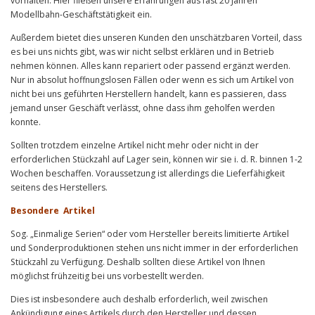
vorhalten. Hier fließen unsere Erfahrungen aus fast 20 Jahren
Modellbahn-Geschäftstätigkeit ein.
Außerdem bietet dies unseren Kunden den unschätzbaren Vorteil, dass
es bei uns nichts gibt, was wir nicht selbst erklären und in Betrieb
nehmen können. Alles kann repariert oder passend ergänzt werden.
Nur in absolut hoffnungslosen Fällen oder wenn es sich um Artikel von
nicht bei uns geführten Herstellern handelt, kann es passieren, dass
jemand unser Geschäft verlässt, ohne dass ihm geholfen werden
konnte.
Sollten trotzdem einzelne Artikel nicht mehr oder nicht in der
erforderlichen Stückzahl auf Lager sein, können wir sie i. d. R. binnen 1-2
Wochen beschaffen. Voraussetzung ist allerdings die Lieferfähigkeit
seitens des Herstellers.
Besondere Artikel
Sog. „Einmalige Serien“ oder vom Hersteller bereits limitierte Artikel
und Sonderproduktionen stehen uns nicht immer in der erforderlichen
Stückzahl zu Verfügung. Deshalb sollten diese Artikel von Ihnen
möglichst frühzeitig bei uns vorbestellt werden.
Dies ist insbesondere auch deshalb erforderlich, weil zwischen
Ankündigung eines Artikels durch den Hersteller und dessen