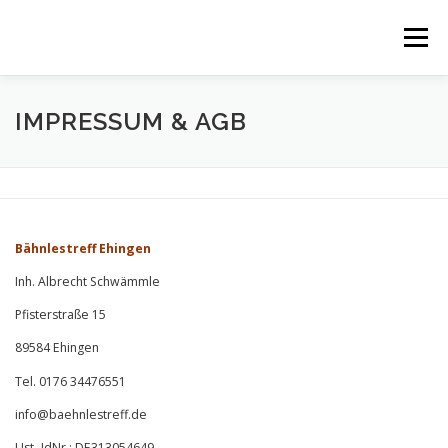
Zum
Inhalt
Menü
springen
ÜBER UNS
LEISTUNGEN
ANGEBOTE
IMPRESSUM & AGB
STAMMKUNDEN
KONTAKT
DATENSCHUTZ
Bähnlestreff Ehingen
IMPRESSUM & AGB
Inh. Albrecht Schwämmle
Pfisterstraße 15
89584 Ehingen
Tel. 0176 34476551
info@baehnlestreff.de
Ust.-IdNr.: DE313054649