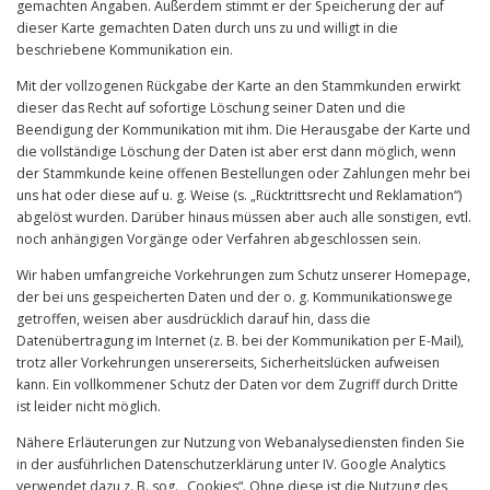
gemachten Angaben. Außerdem stimmt er der Speicherung der auf
dieser Karte gemachten Daten durch uns zu und willigt in die
beschriebene Kommunikation ein.
Mit der vollzogenen Rückgabe der Karte an den Stammkunden erwirkt
dieser das Recht auf sofortige Löschung seiner Daten und die
Beendigung der Kommunikation mit ihm. Die Herausgabe der Karte und
die vollständige Löschung der Daten ist aber erst dann möglich, wenn
der Stammkunde keine offenen Bestellungen oder Zahlungen mehr bei
uns hat oder diese auf u. g. Weise (s. „Rücktrittsrecht und Reklamation“)
abgelöst wurden. Darüber hinaus müssen aber auch alle sonstigen, evtl.
noch anhängigen Vorgänge oder Verfahren abgeschlossen sein.
Wir haben umfangreiche Vorkehrungen zum Schutz unserer Homepage,
der bei uns gespeicherten Daten und der o. g. Kommunikationswege
getroffen, weisen aber ausdrücklich darauf hin, dass die
Datenübertragung im Internet (z. B. bei der Kommunikation per E-Mail),
trotz aller Vorkehrungen unsererseits, Sicherheitslücken aufweisen
kann. Ein vollkommener Schutz der Daten vor dem Zugriff durch Dritte
ist leider nicht möglich.
Nähere Erläuterungen zur Nutzung von Webanalysediensten finden Sie
in der ausführlichen Datenschutzerklärung unter IV. Google Analytics
verwendet dazu z. B. sog. „Cookies“. Ohne diese ist die Nutzung des