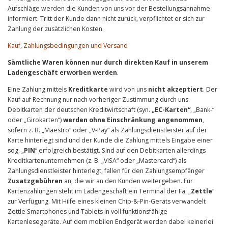
Aufschläge werden die Kunden von uns vor der Bestellungsannahme
informiert. Tritt der Kunde dann nicht zurück, verpflichtet er sich zur
Zahlung der zusätzlichen Kosten.
Kauf, Zahlungsbedingungen und Versand
Sämtliche Waren können nur durch direkten Kauf in unserem
Ladengeschäft erworben werden
.
Eine Zahlung mittels
Kreditkarte
wird von uns
nicht akzeptiert
. Der
Kauf auf Rechnung nur nach vorheriger Zustimmung durch uns.
Debitkarten der deutschen Kreditwirtschaft (syn.
„EC-Karten“
, „Bank-“
oder „Girokarten“)
werden ohne Einschränkung angenommen
,
sofern z. B. „Maestro“ oder „V-Pay“ als Zahlungsdienstleister auf der
Karte hinterlegt sind und der Kunde die Zahlung mittels Eingabe einer
sog. „
PIN
“ erfolgreich bestätigt. Sind auf den Debitkarten allerdings
Kreditkartenunternehmen (z. B. „VISA“ oder „Mastercard“) als
Zahlungsdienstleister hinterlegt, fallen für den Zahlungsempfänger
Zusatzgebühren
an, die wir an den Kunden weitergeben. Für
Kartenzahlungen steht im Ladengeschäft ein Terminal der Fa. „
Zettle
“
zur Verfügung. Mit Hilfe eines kleinen Chip-&-Pin-Geräts verwandelt
Zettle Smartphones und Tablets in voll funktionsfähige
Kartenlesegeräte. Auf dem mobilen Endgerät werden dabei keinerlei