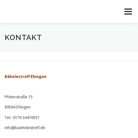
Zum
Inhalt
Menü
springen
ÜBER UNS
LEISTUNGEN
ANGEBOTE
KONTAKT
STAMMKUNDEN
KONTAKT
DATENSCHUTZ
Bähnlestreff Ehingen
IMPRESSUM & AGB
Pfisterstraße 15
89584 Ehingen
Tel.: 0176 34476551
info@baehnlestreff.de