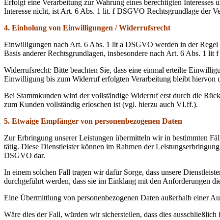
Erfolgt eine Verarbeitung zur Wahrung eines berechtigten Interesses
Interesse nicht, ist Art. 6 Abs. 1 lit. f DSGVO Rechtsgrundlage der V
4. Einholung von Einwilligungen / Widerrufsrecht
Einwilligungen nach Art. 6 Abs. 1 lit a DSGVO werden in der Regel s
Basis anderer Rechtsgrundlagen, insbesondere nach Art. 6 Abs. 1 li
Widerrufsrecht: Bitte beachten Sie, dass eine einmal erteilte Einwill
Einwilligung bis zum Widerruf erfolgten Verarbeitung bleibt hiervon u
Bei Stammkunden wird der vollständige Widerruf erst durch die Rüc
zum Kunden vollständig erloschen ist (vgl. hierzu auch VI.ff.).
5. Etwaige Empfänger von personenbezogenen Daten
Zur Erbringung unserer Leistungen übermitteln wir in bestimmten Fä
tätig. Diese Dienstleister können im Rahmen der Leistungserbringu
DSGVO dar.
In einem solchen Fall tragen wir dafür Sorge, dass unsere Dienstleis
durchgeführt werden, dass sie im Einklang mit den Anforderungen di
Eine Übermittlung von personenbezogenen Daten außerhalb einer Auftr
Wäre dies der Fall, würden wir sicherstellen, dass dies ausschließ