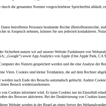
durch die genannten Normen vorgeschriebene Speicherfrist abläuft, es s
ten betroffenen Personen bestimmte Rechte (Betroffenenrechte, insb.
echte in Anspruch nehmen, können Sie uns jederzeit kontaktieren. Nutzen
 der Sicherheit nutzen wir auf unserer Website Funktionen von Webanal
A; „Google“) sowie App Analytics von Apple (One Apple Park, CA 
Computer des Nutzers gespeichert werden und die eine Analyse der Be
ne Viren. Cookies sind kleine Textdateien, die auf dem Rechner abgel
e werden nach Ende des Besuchs automatisch gelöscht. Andere Cookies 
ächsten Besuch wiederzuerkennen.
n von Cookies informiert wird. Er kann Cookies nur im Einzelfall erla
ßen des Browser aktivieren. Bei der Deaktivierung von Cookies kann di
ieser Website werden in der Regel an einen Server des Webanalysedien