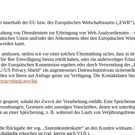
ch innerhalb der EU bzw. des Europäischen Wirtschaftsraums („EWR“),
ltung von Dienstleistern zur Erbringung von Web-Analysediensten – vg
opäischen Union und/oder des Abkommens über den Europäischen Wirts
 werden kann.
umfassen, stellen wir vor einer solchen Übermittlung sicher, dass in 
 Sie Ihre Einwilligung hierzu erteilt haben, oder ein anderweitiger Er
der Europäischen Kommission ergeben oder durch Verwendung der „EU-
-US Privacy Shield“ ein angemessenes Datenschutzniveau sicherstell
llen wir Ihnen auf Anfrage gerne zur Verfügung. Die Kontaktdaten fin
rivacyshield.gov/list
.
gesperrt, sobald der Zweck der Verarbeitung entfällt. Eine Speicheru
rordnungen, Gesetzen oder sonstigen Vorschriften, denen wir unterliege
en an einer Speicherung, z. B. während des Laufs von Verjährungsfri
 die Rückgabe der sog. „Stammkundenkarte“ an den Kunden wirksam. Di
tändig erloschen ist (vgl. hierzu auch VI.ff.).