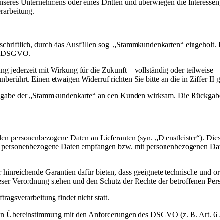
 unseres Unternehmens oder eines Dritten und überwiegen die Interesse
erarbeitung.
chriftlich, durch das Ausfüllen sog. „Stammkundenkarten“ eingeholt. H
t f DSGVO.
igung jederzeit mit Wirkung für die Zukunft – vollständig oder teilwei
nberührt. Einen etwaigen Widerruf richten Sie bitte an die in Ziffer II 
kgabe der „Stammkundenkarte“ an den Kunden wirksam. Die Rückgabe d
llen personenbezogene Daten an Lieferanten (syn. „Dienstleister“). D
ng personenbezogene Daten empfangen bzw. mit personenbezogenen Date
ter hinreichende Garantien dafür bieten, dass geeignete technische un
eser Verordnung stehen und den Schutz der Rechte der betroffenen Pe
agsverarbeitung findet nicht statt.
lich in Übereinstimmung mit den Anforderungen des DSGVO (z. B. Art. 