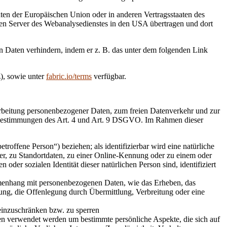
ten der Europäischen Union oder in anderen Vertragsstaaten des
en Server des Webanalysedienstes in den USA übertragen und dort
 Daten verhindern, indem er z. B. das unter dem folgenden Link
), sowie unter
fabric.io/terms
verfügbar.
arbeitung personenbezogener Daten, zum freien Datenverkehr und zur
bestimmungen des Art. 4 und Art. 9 DSGVO. Im Rahmen dieser
troffene Person“) beziehen; als identifizierbar wird eine natürliche
r, zu Standortdaten, zu einer Online-Kennung oder zu einem oder
der sozialen Identität dieser natürlichen Person sind, identifiziert
mmenhang mit personenbezogenen Daten, wie das Erheben, das
ung, die Offenlegung durch Übermittlung, Verbreitung oder eine
einzuschränken bzw. zu sperren
ten verwendet werden um bestimmte persönliche Aspekte, die sich auf