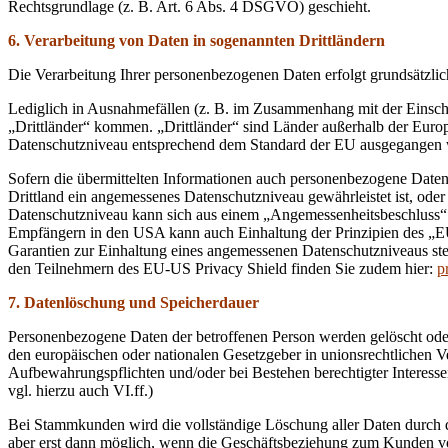
Rechtsgrundlage (z. B. Art. 6 Abs. 4 DSGVO) geschieht.
6. Verarbeitung von Daten in sogenannten Drittländern
Die Verarbeitung Ihrer personenbezogenen Daten erfolgt grundsätzli
Lediglich in Ausnahmefällen (z. B. im Zusammenhang mit der Einscha
„Drittländer“ kommen. „Drittländer“ sind Länder außerhalb der Eur
Datenschutzniveau entsprechend dem Standard der EU ausgegangen
Sofern die übermittelten Informationen auch personenbezogene Daten 
Drittland ein angemessenes Datenschutzniveau gewährleistet ist, oder
Datenschutzniveau kann sich aus einem „Angemessenheitsbeschluss“ 
Empfängern in den USA kann auch Einhaltung der Prinzipien des „EU
Garantien zur Einhaltung eines angemessenen Datenschutzniveaus ste
den Teilnehmern des EU-US Privacy Shield finden Sie zudem hier:
p
7. Datenlöschung und Speicherdauer
Personenbezogene Daten der betroffenen Person werden gelöscht oder 
den europäischen oder nationalen Gesetzgeber in unionsrechtlichen Ve
Aufbewahrungspflichten und/oder bei Bestehen berechtigter Interess
vgl. hierzu auch VI.ff.)
Bei Stammkunden wird die vollständige Löschung aller Daten durch
aber erst dann möglich, wenn die Geschäftsbeziehung zum Kunden volls