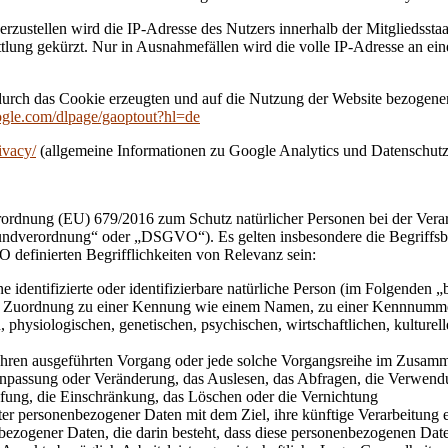
zustellen wird die IP-Adresse des Nutzers innerhalb der Mitgliedsstaa
ung gekürzt. Nur in Ausnahmefällen wird die volle IP-Adresse an ein
durch das Cookie erzeugten und auf die Nutzung der Website bezogenen
oogle.com/dlpage/gaoptout?hl=de
ivacy/
(allgemeine Informationen zu Google Analytics und Datenschutz
erordnung (EU) 679/2016 zum Schutz natürlicher Personen bei der Ver
undverordnung“ oder „DSGVO“). Es gelten insbesondere die Begriffs
definierten Begrifflichkeiten von Relevanz sein:
identifizierte oder identifizierbare natürliche Person (im Folgenden „be
tels Zuordnung zu einer Kennung wie einem Namen, zu einer Kennnumme
siologischen, genetischen, psychischen, wirtschaftlichen, kulturellen o
erfahren ausgeführten Vorgang oder jede solche Vorgangsreihe im Zusa
 Anpassung oder Veränderung, das Auslesen, das Abfragen, die Verwend
pfung, die Einschränkung, das Löschen oder die Vernichtung
er personenbezogener Daten mit dem Ziel, ihre künftige Verarbeitung 
enbezogener Daten, die darin besteht, dass diese personenbezogenen Da