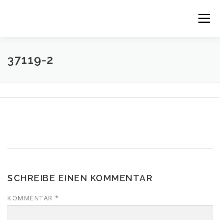
Zum
Inhalt
Menü
springen
ÜBER UNS
LEISTUNGEN
ANGEBOTE
37119-2
STAMMKUNDEN
KONTAKT
DATENSCHUTZ
IMPRESSUM & AGB
SCHREIBE EINEN KOMMENTAR
KOMMENTAR
*